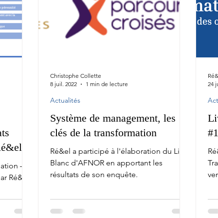
Christophe Collette
Ré&
8 juil. 2022
1 min de lecture
24 j
Actualités
Act
Système de management, les
Li
ats
clés de la transformation
#
Ré&el
Ré&el a participé à l'élaboration du Livre
Ré
Blanc d'AFNOR en apportant les
Tr
ation –
résultats de son enquête.
ven
ar Ré&el