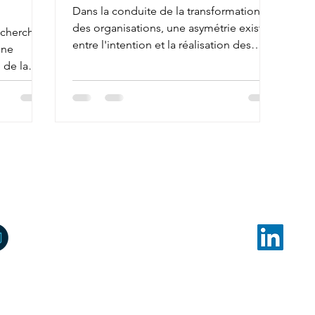
Dans la conduite de la transformation
des organisations, une asymétrie existe
recherches
entre l'intention et la réalisation des
une
projets de changement.
 de la
z-nous
Rejoignez-nous
Suivez-nous
RE&EL Coaching
6 rue Henri Lebrun
69330 Meyzieu